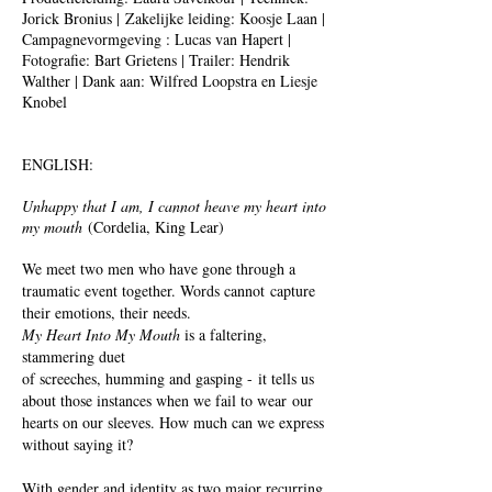
Jorick Bronius | Zakelijke leiding: Koosje Laan |
Campagnevormgeving : Lucas van Hapert |
Fotografie: Bart Grietens | Trailer: Hendrik
Walther | Dank aan: Wilfred Loopstra en Liesje
Knobel
ENGLISH:
Unhappy that I am, I cannot heave my heart into
my mouth
(Cordelia, King Lear)
We meet two men who have gone through a
traumatic event together. Words cannot capture
their emotions, their needs.
My Heart Into My Mouth
is a faltering,
stammering duet
of screeches, humming and gasping - it tells us
about those instances when we fail to wear our
hearts on our sleeves. How much can we express
without saying it?
With gender and identity as two major recurring