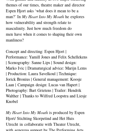
themes of our times, theatre maker and director
Espen Hjort asks ‘what does it mean to be a
man?’ In
My Heart Into My Mouth
he explores
how vulnerability and strength relate to
masculinity. Just how much freedom do
men have when it comes to shaping their own
manliness?
Concept and directing: Espen Hjort |
Performance: Yamill Jones and Felix Schellekens
| Scenography: Sanne Lips | Sound design:
Marko Ivic | Dramaturgical advice: Marijn Lems
| Production: Laura Savelkoul | Technique:
Jorick Bronius | General management: Koosje
Laan |
Campaign
design: Lucas van Hapert |
Photography: Bart Grietens | Trailer: Hendrik
Walther | Thanks to Wilfred Loopstra and Liesje
Knobel
My Heart Into My Mouth
is produced by Espen
Hjort/ Stichting Skorpetind and Het Huis
Utrecht in collaboratie with Theater Utrecht,
with genereus support by The Performing Arts