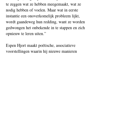
te zeggen wat ze hebben meegemaakt, wat ze
nodig hebben of voelen. Maar wat in eerste
instantie een onoverkomelijk probleem lijkt,
wordt gaandeweg hun redding, want ze worden
gedwongen het onbekende in te stappen en zich
opnieuw te leren uiten.”
Espen Hjort maakt poëtische, associatieve
voorstellingen waarin hij nieuwe manieren
voorstelt om de wereld te bekijken. Theater is
voor hem een oefening in verbeelding, een
troostrijk alternatief voor de realiteit en haar
heersende normen en waarden. Met deze
voorstelling vraagt Hjort zich af hoe taal en
mannelijkheid zich tot elkaar verhouden. “Ik
denk dat mannelijkheid over controle en kracht
gaat. Taal is een manier om de wereld te
ordenen, maar ook om nuance en emotie te
verbannen. Mannen praten vaak graag, leggen
graag dingen uit, en dat wordt enerzijds als iets
goeds gezien, maar is ook een manier om dingen
op afstand te houden. Als je ergens een woord