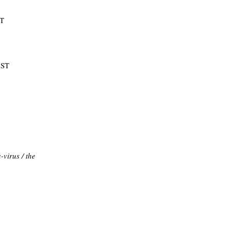
T
ST
virus / the