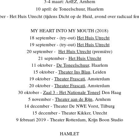
3-4 maart: ArtEZ, Arnhem
10 april: de Toneelschuur, Haarlem
er - Het Huis Utrecht (tijdens Dicht op de Huid, avond over radicaal f
MY HEART INTO MY MOUTH (2018)
18 september - (try-out)
Het Huis Utrecht
19 september - (try-out)
Het Huis Utrecht
20 september -
Het Huis Utrecht
(première)
21 september -
Het Huis Utrecht
11 oktober -
De Toneelschuur
, Haarlem
15 oktober -
Theater Ins Blau
, Leiden
19 oktober -
Theater Frascati
, Amsterdam
20 oktober -
Theater Frascati
, Amsterdam
30 oktober -
Zaal 3 - Het Nationale Toneel
Den Haag
5 november -
Theater aan de Rijn
, Arnhem
14 december - Theater De NWE Vorst, Tilburg
15 december - Theater Kikker, Utrecht
9 februari 2019 - Theater Rotterdam, Krijn Boon Studio
HAMLET