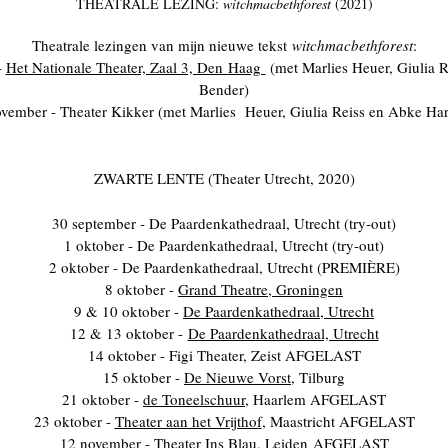
THEATRALE LEZING:
witchmacbethforest
(2021)
Theatrale lezingen van mijn nieuwe tekst
witchmacbethforest
:
-
Het Nationale Theater, Zaal 3, Den
Haag
(met Marlies Heuer, Giulia R
Bender)
ovember - Theater Kikker (met Marlies Heuer, Giulia Reiss en Abke Har
ZWARTE LENTE (Theater Utrecht, 2020)
30 september - De Paardenkathedraal, Utrecht (try-out)
1 oktober - De Paardenkathedraal, Utrecht (try-out)
2 oktober - De Paardenkathedraal, Utrecht (PREMIÈRE)
8 oktober -
Grand Theatre, Groningen
9 & 10 oktober -
De Paardenkathedraal, Utrecht
12 & 13 oktober -
De Paardenkathedraal, Utrecht
14 oktober - Figi Theater, Zeist
AFGELAST
15 oktober -
De Nieuwe Vorst
, Tilburg
21 oktober -
de Toneelschuur
, Haarlem
AFGELAST
23 oktober -
Theater aan het Vrijthof
, Maastricht
AFGELAST
12 november -
Theater Ins Blau
, Leiden
AFGELAST